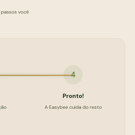
s passos você
4
Pronto!
ção
A Easybee cuida do resto