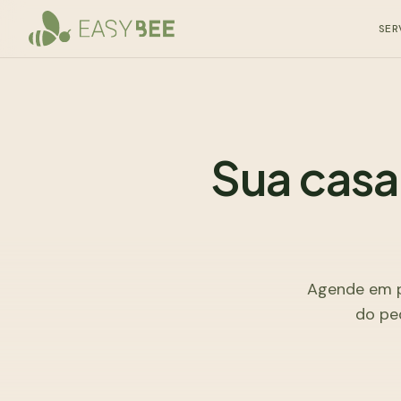
SER
Sua casa
Agende em p
do ped