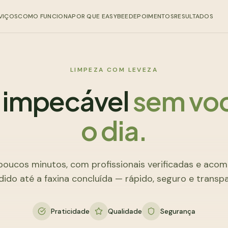
VIÇOS
COMO FUNCIONA
POR QUE EASYBEE
DEPOIMENTOS
RESULTADOS
LIMPEZA COM LEVEZA
 impecável
sem voc
o dia.
oucos minutos, com profissionais verificadas e ac
ido até a faxina concluída — rápido, seguro e transp
Praticidade
Qualidade
Segurança