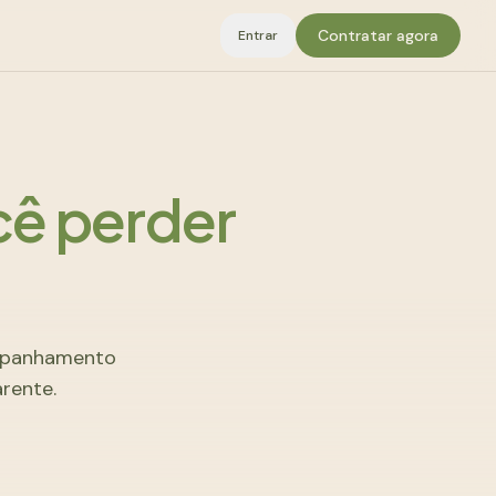
Contratar agora
Entrar
ê perder
ompanhamento
arente.